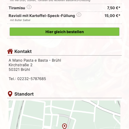
mit viel Grün, Gurken, Tomaten und leckerem Balsamico-Dressing
Tiramisu
i
7,50 €*
Ravioli mit Kartoffel-Speck-Füllung
i
15,00 €*
mit Butter Salbei
Hier gleich bestellen
Kontakt
A Mano Pasta e Basta - Brühl
Kirchstraße 2
50321 Brühl
Tel.: 02232-5787685
Standort