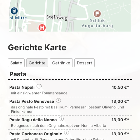
Gerichte Karte
Salate
Gerichte
Getränke
Dessert
Pasta
Pasta Napoli
i
10,50 €*
mit einzig wahrer Tomatensauce
Pasta Pesto Genovese
i
13,00 €*
das originale Pesto mit Basilikum, Parmesan, bestem Olivenöl und
Pinienkernen
Pasta Ragu della Nonna
i
13,00 €*
Bolognese nach dem Originalrezept von Nonna Alberta
Pasta Carbonara Originale
i
13,00 €*
mit Pancetta, Ei, Parmesan und Petersilie, ohne Sahne