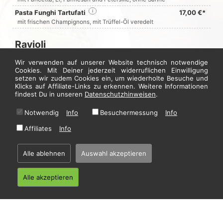
Pasta Funghi Tartufati
i
17,00 €*
mit frischen Champignons, mit Trüffel-Öl veredelt
Ravioli
Wir verwenden auf unserer Website technisch notwendige
Ravioli mit Kartoffel-Speck-Füllung
i
15,00 €*
Cookies. Mit Deiner jederzeit widerruflichen Einwilligung
mit Butter Salbei
setzen wir zudem Cookies ein, um wiederholte Besuche und
Klicks auf Affiliate-Links zu erkennen. Weitere Informationen
Ravioli mit Spinat-Ricotta-Füllung
i
15,00 €*
findest Du in unseren
Datenschutzhinweisen
.
mit Butter Salbei
Notwendig
Info
Besuchermessung
Info
Jetzt hier bestellen
Affiliates
Info
Alle ablehnen
Auswahl akzeptieren
* Alle Preise in Euro inkl. gesetzl. MwSt. Abbildungen können ggf. abweichen.
Informationen zu Inhalts- und Zusatzstoffen finden Sie unter
i
Alle akzeptieren
Home
·
Impressum
·
Datenschutzhinweise
·
AGB
© 2026 A Mano Pasta e Basta - Hosting by
restablo.de